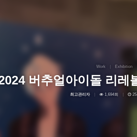
Work
|
Exhibition
2024 버추얼아이돌 리
최고관리자
|
1,694회
|
25