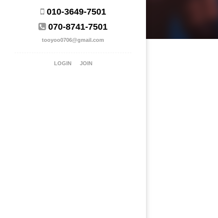
010-3649-7501
070-8741-7501
tooyoo0706@gmail.com
LOGIN
JOIN