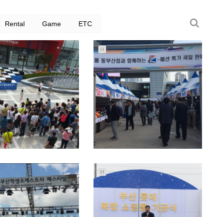
Rental
Game
ETC
H
H