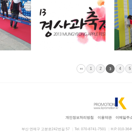
1
2
4
5
3
개인정보처리방침
이용약관
이메일주소
부산 연제구 고분로242번길 57
|
Tel. 070-8741-7501
|
H.P. 010-36