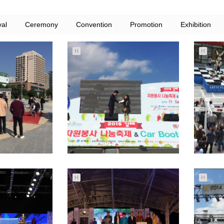
val
Ceremony
Convention
Promotion
Exhibition
H
H
H
H