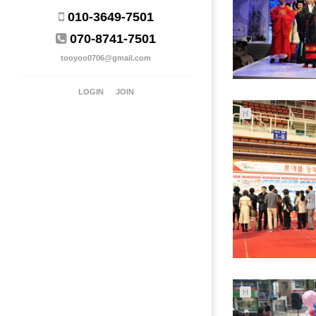
010-3649-7501
070-8741-7501
tooyoo0706@gmail.com
LOGIN
JOIN
H
H